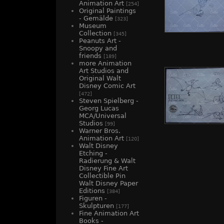
Animation Art
[254]
Original Paintings
- Gemälde
[323]
Museum
Collection
[345]
Peanuts Art -
Snoopy and
friends
[189]
more Animation
Art Studios and
Original Walt
Disney Comic Art
[472]
Steven Spielberg -
Georg Lucas
MCA/Universal
Studios
[99]
Warner Bros.
Animation Art
[120]
Walt Disney
Etching -
Radierung & Walt
Disney Fine Art
Collectible Pin
Walt Disney Paper
Editions
[384]
Figuren -
Skulpturen
[177]
Fine Animation Art
Books -